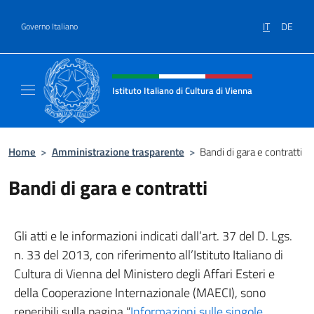
Salta al contenuto
IT
DE
Governo Italiano
Intestazione sito, social e menù
Istituto Italiano di Cultura di Vienna
Il sito ufficiale dell'Istituto Italiano di Cultu
Home
>
Amministrazione trasparente
>
Bandi di gara e contratti
Bandi di gara e contratti
Gli atti e le informazioni indicati dall’art. 37 del D. Lgs.
n. 33 del 2013, con riferimento all’Istituto Italiano di
Cultura di Vienna del Ministero degli Affari Esteri e
della Cooperazione Internazionale (MAECI), sono
reperibili sulla pagina “
Informazioni sulle singole