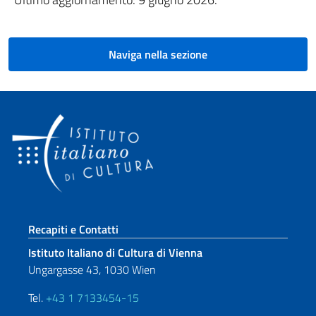
Naviga nella sezione
Sezione footer
Recapiti e Contatti
Istituto Italiano di Cultura di Vienna
Ungargasse 43, 1030 Wien
Tel.
+43 1 7133454-15