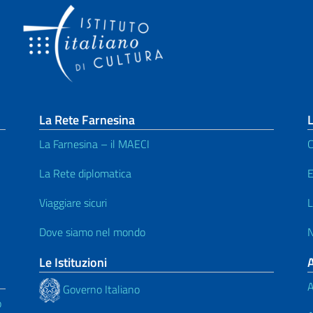
La Rete Farnesina
L
La Farnesina – il MAECI
C
La Rete diplomatica
E
Viaggiare sicuri
L
Dove siamo nel mondo
N
Le Istituzioni
A
Governo Italiano
o