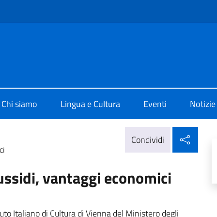
e menù
 di Cultura di Vienna
Chi siamo
Lingua e Cultura
Eventi
Notizie
Condi
Condividi
ci
ussidi, vantaggi economici
uto Italiano di Cultura di Vienna del Ministero degli