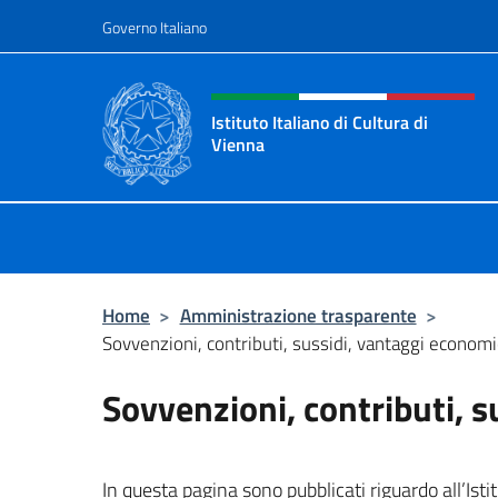
Salta al contenuto
Governo Italiano
Intestazione sito, social 
Istituto Italiano di Cultura di
Vienna
Il sito ufficiale dell'Istituto Italiano
Home
>
Amministrazione trasparente
>
Sovvenzioni, contributi, sussidi, vantaggi economi
Sovvenzioni, contributi, s
In questa pagina sono pubblicati riguardo all’Istit