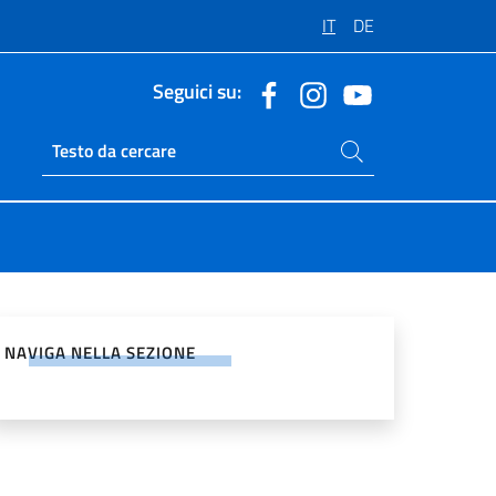
IT
DE
Seguici su:
Cerca nel sito
Ricerca sito live
vidi sui Social Network
NAVIGA NELLA SEZIONE