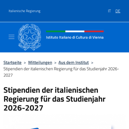
Zum Inhalt springen
IT
DE
Italienische Regierung
Header-Site, Social und Menü
Istituto Italiano di Cultura di Vienna
Il sito ufficiale dell'Istituto Italiano di Cultu
Startseite
>
Mitteilungen
>
Aus dem Institut
>
Stipendien der italienischen Regierung für das Studienjahr 2026-
2027
Stipendien der italienischen
Regierung für das Studienjahr
2026-2027