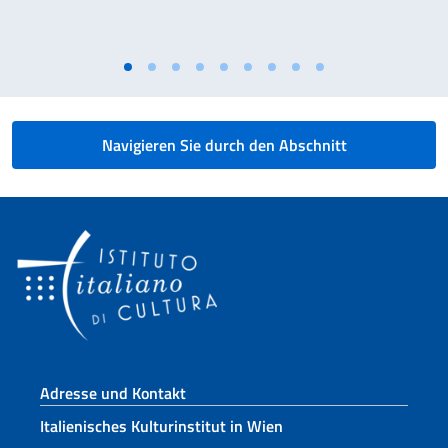
Navigieren Sie durch den Abschnitt
Fußbereich
Adresse und Kontakt
Italienisches Kulturinstitut in Wien