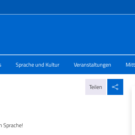
Menü
 di Cultura di Vienna
s
Sprache und Kultur
Veranstaltungen
Mit
In so
Teilen
n Sprache!