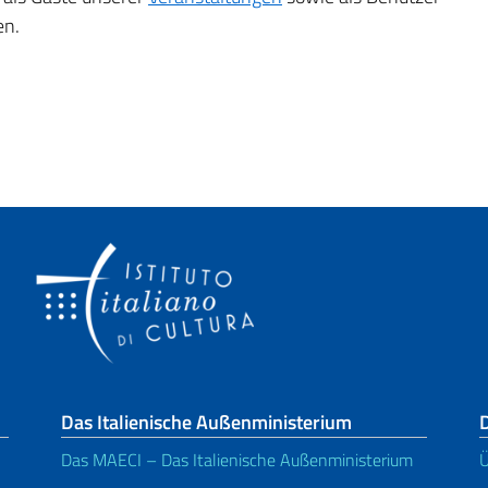
en.
Das Italienische Außenministerium
D
Das MAECI – Das Italienische Außenministerium
Ü