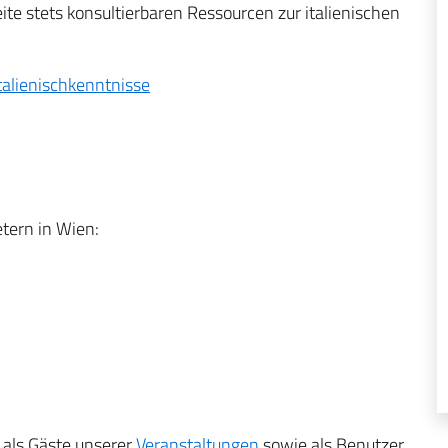
te stets konsultierbaren Ressourcen zur italienischen
talienischkenntnisse
etern in Wien:
 als Gäste unserer
Veranstaltungen
sowie als Benutzer