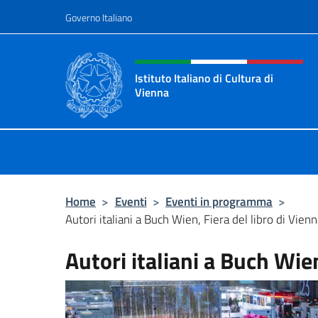
Salta al contenuto
Governo Italiano
Intestazione sito, social 
Istituto Italiano di Cultura di
Vienna
Il sito ufficiale dell'Istituto Italiano
Home
>
Eventi
>
Eventi in programma
>
Autori italiani a Buch Wien, Fiera del libro di Vien
Autori italiani a Buch Wien