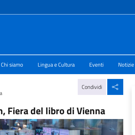
e menù
 di Cultura di Vienna
Chi siamo
Lingua e Cultura
Eventi
Notizie
Condi
Condividi
na
, Fiera del libro di Vienna