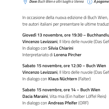
Dove:
Buch Wien e altri luoghi a Vienna
A pagamen
In occasione della nuova edizione di Buch Wien, f
tre autori italiani per presentare le ultime traduzi
Giovedì 13 novembre, ore 19:30 – Buchhandlu
Vincenzo Levizzani
, Il libro delle nuvole (Das 
In dialogo con
Silvia Chiarini
Interpretariato di
Lorena Pircher
Sabato 15 novembre, ore 12:30 – Buch Wien
Vincenzo Levizzani
, Il libro delle nuvole (Das 
In dialogo con
Klaus Nüchtern
(Falter)
Sabato 15 novembre, ore 14 – Buch Wien
Dacia Maraini
, Vita mia (Ein halber Löffel Reis)
In dialogo con
Andreas Pfeifer
(ORF)