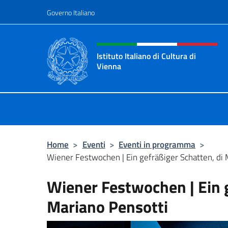
Salta al contenuto
Governo Italiano
Intestazione sito, social 
Istituto Italiano di Cultura di
Vienna
Il sito ufficiale dell'Istituto Italiano
Home
>
Eventi
>
Eventi in programma
>
Wiener Festwochen | Ein gefräßiger Schatten, di 
Wiener Festwochen | Ein g
Mariano Pensotti