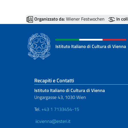
Organizzato da:
Wiener Festwochen
In col
Istituto Italiano di Cultura di Vienna
Sezione footer
Recapiti e Contatti
Istituto Italiano di Cultura di Vienna
Ungargasse 43, 1030 Wien
Tel.
+43 1 7133454-15
iicvienna@esteri.it