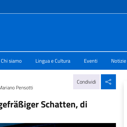
e menù
 di Cultura di Vienna
Chi siamo
Lingua e Cultura
Eventi
Notizie
Condi
Condividi
Mariano Pensotti
efräßiger Schatten, di