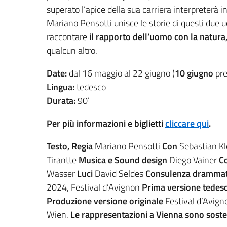
superato l’apice della sua carriera interpreterà in
Mariano Pensotti unisce le storie di questi due 
raccontare
il rapporto dell’uomo con la natura, 
qualcun altro.
Date:
dal 16 maggio al 22 giugno (
10 giugno
pres
Lingua:
tedesco
Durata:
90’
Per più informazioni e biglietti
cliccare qui
.
Testo, Regia
Mariano Pensotti
Con
Sebastian K
Tirantte
Musica e Sound design
Diego Vainer
Co
Wasser
Luci
David Seldes
Consulenza dramma
2024, Festival d’Avignon
Prima versione tedes
Produzione versione originale
Festival d’Avig
Wien.
Le rappresentazioni a Vienna sono sostenu