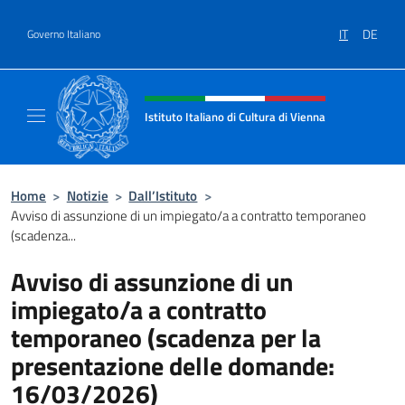
Salta al contenuto
IT
DE
Governo Italiano
Intestazione sito, social e menù
Istituto Italiano di Cultura di Vienna
Il sito ufficiale dell'Istituto Italiano di Cultu
Home
>
Notizie
>
Dall’Istituto
>
Avviso di assunzione di un impiegato/a a contratto temporaneo
(scadenza...
Avviso di assunzione di un
impiegato/a a contratto
temporaneo (scadenza per la
presentazione delle domande:
16/03/2026)