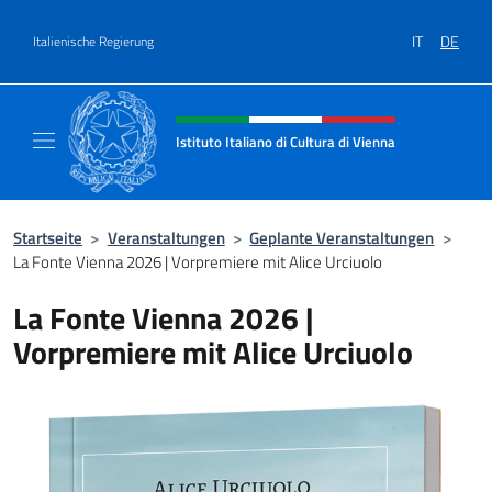
Zum Inhalt springen
IT
DE
Italienische Regierung
Header-Site, Social und Menü
Istituto Italiano di Cultura di Vienna
Il sito ufficiale dell'Istituto Italiano di Cultu
Startseite
>
Veranstaltungen
>
Geplante Veranstaltungen
>
La Fonte Vienna 2026 | Vorpremiere mit Alice Urciuolo
La Fonte Vienna 2026 |
Vorpremiere mit Alice Urciuolo