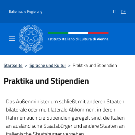
Zum Inhalt springen
IT
DE
Italienische Regierung
Header-Site, Social und Menü
Istituto Italiano di Cultura di Vienna
Il sito ufficiale dell'Istituto Italiano di Cultu
Startseite
>
Sprache und Kultur
>
Praktika und Stipendien
Praktika und Stipendien
Das Außenministerium schließt mit anderen Staaten
bilaterale oder multilaterale Abkommen, in deren
Rahmen auch die Stipendien geregelt sind, die Italien
an ausländische Staatsbürger und andere Staaten an
italienische Staatsbürger vergeben.