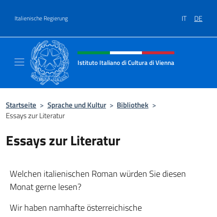
Zum Inhalt springen
IT
DE
Italienische Regierung
Header-Site, Social und Menü
Istituto Italiano di Cultura di Vienna
Il sito ufficiale dell'Istituto Italiano di Cultu
Startseite
>
Sprache und Kultur
>
Bibliothek
>
Essays zur Literatur
Essays zur Literatur
Welchen italienischen Roman würden Sie diesen
Monat gerne lesen?
Wir haben namhafte österreichische