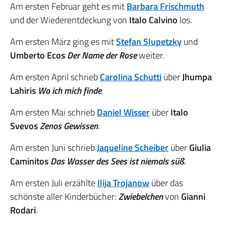
Am ersten Februar geht es mit
Barbara Frischmuth
und der Wiederentdeckung von
Italo Calvino
los.
Am ersten März ging es mit
Stefan Slupetzky
und
Umberto Ecos
Der Name der Rose
weiter.
Am ersten April schrieb
Carolina Schutti
über
Jhumpa
Lahiris
Wo ich mich finde
.
Am ersten Mai schrieb
Daniel Wisser
über
Italo
Svevos
Zenos Gewissen
.
Am ersten Juni schrieb
Jaqueline Scheiber
über
Giulia
Caminitos
Das Wasser des Sees ist niemals süß
.
Am ersten Juli erzählte
Ilija Trojanow
über das
schönste aller Kinderbücher:
Zwiebelchen
von
Gianni
Rodari
.