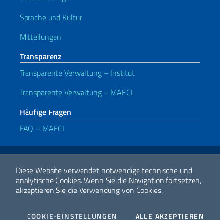
Sprache und Kultur
Mitteilungen
Transparenz
Transparente Verwaltung – Institut
Transparente Verwaltung – MAECI
Häufige Fragen
FAQ – MAECI
Nützliche Links
Note legali
Privacy e cookie policy
Dichiarazione di accessibilità
Diese Website verwendet notwendige technische und
analytische Cookies.
Wenn Sie die Navigation fortsetzen,
akzeptieren Sie die Verwendung von Cookies.
2026 Urheberrecht Ministerium für auswärtige Angelegenheiten und
internationale Zusammenarbeit
COOKIES
I CO
COOKIE-EINSTELLUNGEN
ALLE AKZEPTIEREN