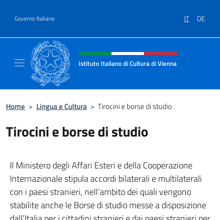
Salta al contenuto
IT
DE
Governo Italiano
Intestazione sito, social e menù
Istituto Italiano di Cultura di Vienna
Il sito ufficiale dell'Istituto Italiano di Cultu
Home
>
Lingua e Cultura
>
Tirocini e borse di studio
Tirocini e borse di studio
Il Ministero degli Affari Esteri e della Cooperazione
Internazionale stipula accordi bilaterali e multilaterali
con i paesi stranieri, nell’ambito dei quali vengono
stabilite anche le Borse di studio messe a disposizione
dall’Italia per i cittadini stranieri e dai paesi stranieri per