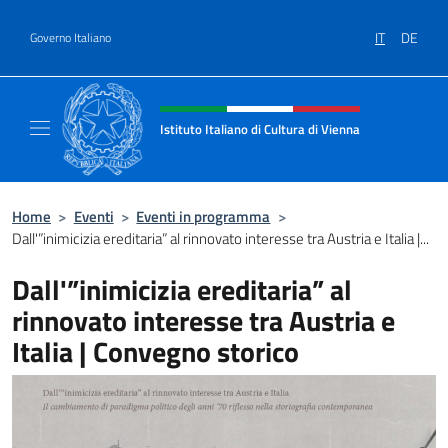
Salta al contenuto
IT
DE
Governo Italiano
Intestazione sito, social e menù
Istituto Italiano di Cultura di Vienna
Il sito ufficiale dell'Istituto Italiano di Cultu
Home
>
Eventi
>
Eventi in programma
>
Dall'”inimicizia ereditaria” al rinnovato interesse tra Austria e Italia |...
Dall'”inimicizia ereditaria” al
rinnovato interesse tra Austria e
Italia | Convegno storico