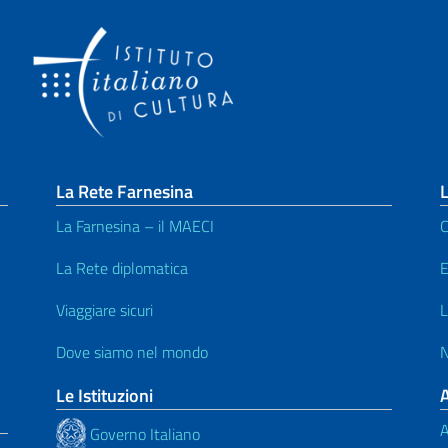
La Rete Farnesina
L
La Farnesina – il MAECI
C
La Rete diplomatica
E
Viaggiare sicuri
L
Dove siamo nel mondo
N
Le Istituzioni
A
Governo Italiano