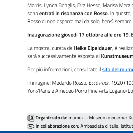
Morris, Lynda Benglis, Eva Hesse, Marisa Merz 
sono
entrati in risonanza con Rosso
. In questo,
Rosso di non esporre mai da solo, bensì sempre i
Inaugurazione giovedì 17 ottobre alle ore 19. E
La mostra, curata da
Heike Eipeldauer
, è realiz
sarà successivamente esposta al
Kunstmuseum 
Per più informazioni, consultate il
sito del mum
Immagine: Medardo Rosso,
Ecce Puer
, 1920 (19
York/Paris e Amedeo Porro Fine Arts Lugano/Lo
Organizzato da:
mumok – Museum moderner Kun
In collaborazione con:
Ambasciata d'Italia, Istitut