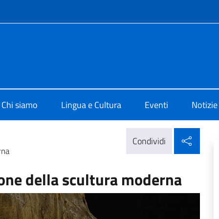
e menù
 di Cultura di Vienna
Chi siamo
Lingua e Cultura
Eventi
Notizie
Condi
Condividi
rna
one della scultura moderna