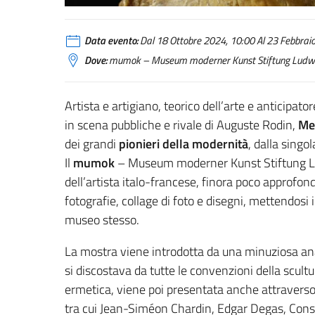
Medardo Rosso. L’invenzione della scultura moderna
Data evento:
Dal 18 Ottobre 2024, 10:00 Al 23 Febbraio
Dove:
mumok – Museum moderner Kunst Stiftung Ludw
Artista e artigiano, teorico dell’arte e anticipato
in scena pubbliche e rivale di Auguste Rodin,
Me
dei grandi
pionieri della modernità
, dalla singo
Il
mumok
– Museum moderner Kunst Stiftung L
dell’artista italo-francese, finora poco approfond
fotografie, collage di foto e disegni, mettendosi 
museo stesso.
La mostra viene introdotta da una minuziosa anal
si discostava da tutte le convenzioni della scultu
ermetica, viene poi presentata anche attraverso
tra cui Jean-Siméon Chardin, Edgar Degas, Const