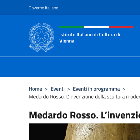
Salta al contenuto
Governo Italiano
Intestazione sito, social 
Istituto Italiano di Cultura di
Vienna
Il sito ufficiale dell'Istituto Italiano
Home
>
Eventi
>
Eventi in programma
>
Medardo Rosso. L’invenzione della scultura mode
Medardo Rosso. L’invenzi