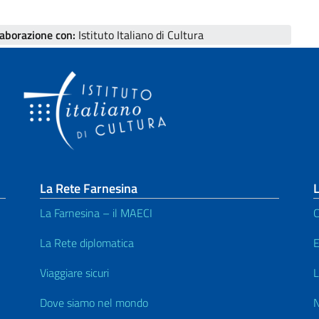
laborazione con:
Istituto Italiano di Cultura
La Rete Farnesina
L
La Farnesina – il MAECI
C
La Rete diplomatica
E
Viaggiare sicuri
L
Dove siamo nel mondo
N