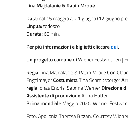
Lina Majdalanie & Rabih Mroué
Data:
dal 15 maggio al 21 giugno (12 giugno presso
Lingua:
tedesco
Durata:
60 min.
Per più informazioni e biglietti cliccare
qui
.
Un progetto comune di
Wiener Festwochen | Fre
Regia
Lina Majdalanie & Rabih Mroué
Con
Claud
Engelmayer
Costumista
Tina Schmitsberger
Ar
regia
Jonas Endris, Sabrina Werner
Direzione d
Assistente di produzione
Anna Hutter
Prima mondiale
Maggio 2026, Wiener Festwoch
Foto: Apollonia Theresa Bitzan. Courtesy Wien