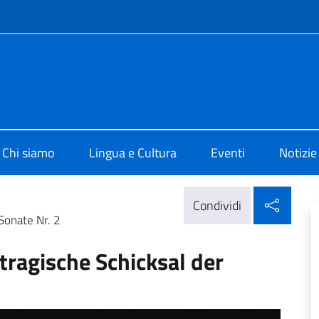
e menù
 di Cultura di Vienna
Chi siamo
Lingua e Cultura
Eventi
Notizie
Condi
Condividi
Sonate Nr. 2
tragische Schicksal der