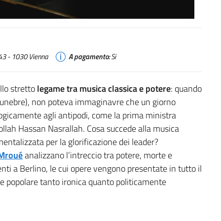
 43 - 1030 Vienna
A pagamento:
Si
llo stretto
legame tra musica classica e potere
: quando
funebre), non poteva immaginavre che un giorno
ologicamente agli antipodi, come la prima ministra
bollah
Hassan Nasrallah
. Cosa succede alla musica
mentalizzata per la glorificazione dei leader?
 Mroué
analizzano l’intreccio tra potere, morte e
enti a
Berlino
, le cui opere vengono presentate in tutto il
e popolare tanto ironica quanto politicamente