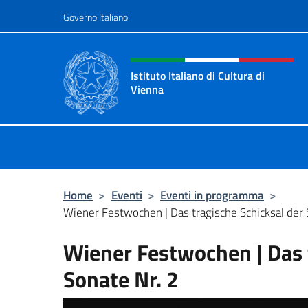
Salta al contenuto
Governo Italiano
Intestazione sito, social 
Istituto Italiano di Cultura di
Vienna
Il sito ufficiale dell'Istituto Italiano
Home
>
Eventi
>
Eventi in programma
>
Wiener Festwochen | Das tragische Schicksal der 
Wiener Festwochen | Das 
Sonate Nr. 2