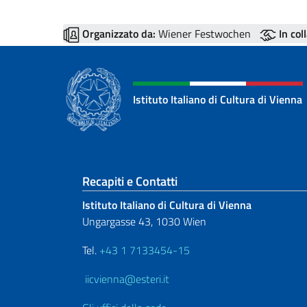
Organizzato da:
Wiener Festwochen
In col
Istituto Italiano di Cultura di Vienna
Sezione footer
Recapiti e Contatti
Istituto Italiano di Cultura di Vienna
Ungargasse 43, 1030 Wien
Tel.
+43 1 7133454-15
iicvienna@esteri.it