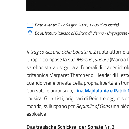
Data evento:
Il 12 Giugno 2026, 17:00 (Ora locale)
Dove:
Istituto Italiano di Cultura di Vienna - Ungargasse
Il tragico destino della Sonata n. 2
ruota attorno a
Chopin compose la sua
Marche funèbre
(Marcia 
sarebbe stata eseguita ai funerali di leader ide
britannica
Margaret Thatcher
o il leader di Hez
quando viene privata della propria libertà e stru
Con sottile umorismo,
Lina Majdalanie
e
Rabih
musica. Gli artisti, originari di
Beirut
e oggi resid
mondo, sviluppano per
Republic of Gods
una pièc
esplosiva.
Das tragische Schicksal der Sonate Nr. 2