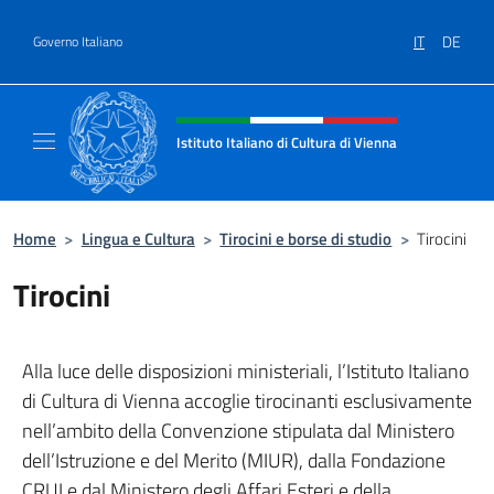
Salta al contenuto
IT
DE
Governo Italiano
Intestazione sito, social e menù
Istituto Italiano di Cultura di Vienna
Il sito ufficiale dell'Istituto Italiano di Cultu
Home
>
Lingua e Cultura
>
Tirocini e borse di studio
>
Tirocini
Tirocini
Alla luce delle disposizioni ministeriali, l’Istituto Italiano
di Cultura di Vienna accoglie tirocinanti esclusivamente
nell’ambito della Convenzione stipulata dal Ministero
dell’Istruzione e del Merito (MIUR), dalla Fondazione
CRUI e dal Ministero degli Affari Esteri e della