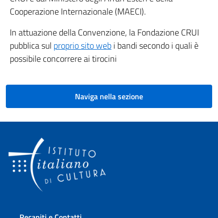
Cooperazione Internazionale (MAECI).
In attuazione della Convenzione, la Fondazione CRUI
pubblica sul
proprio sito web
i bandi secondo i quali è
possibile concorrere ai tirocini
Naviga nella sezione
Sezione footer
Recapiti e Contatti