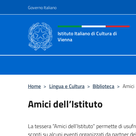
Salta al contenuto
Governo Italiano
Intestazione sito, social 
Istituto Italiano di Cultura di
Vienna
Il sito ufficiale dell'Istituto Italiano
Home
>
Lingua e Cultura
>
Biblioteca
>
Amici 
Amici dell’Istituto
La tessera “Amici dell’Istituto” permette di usufr
sconti su alcuni eventi organizzati da partner dell