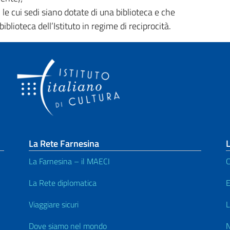
ia, le cui sedi siano dotate di una biblioteca e che
blioteca dell’Istituto in regime di reciprocità.
La Rete Farnesina
L
La Farnesina – il MAECI
C
La Rete diplomatica
E
Viaggiare sicuri
L
Dove siamo nel mondo
N