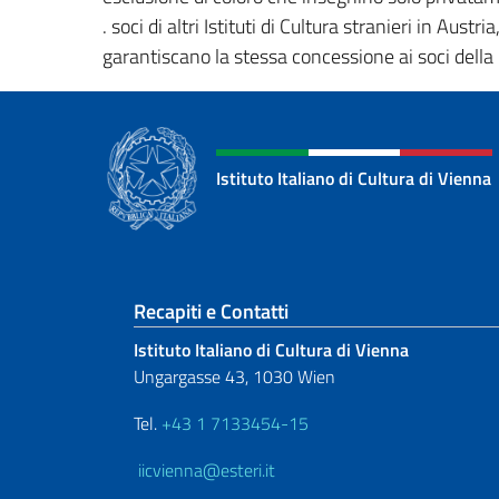
. soci di altri Istituti di Cultura stranieri in Austr
garantiscano la stessa concessione ai soci della bi
Istituto Italiano di Cultura di Vienna
Sezione footer
Recapiti e Contatti
Istituto Italiano di Cultura di Vienna
Ungargasse 43, 1030 Wien
Tel.
+43 1 7133454-15
iicvienna@esteri.it