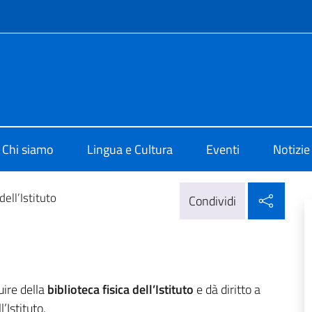
e menù
 di Cultura di Vienna
Chi siamo
Lingua e Cultura
Eventi
Notizie
Condi
dell’Istituto
Condividi
uire della
biblioteca fisica dell’Istituto
e dà diritto a
’Istituto.