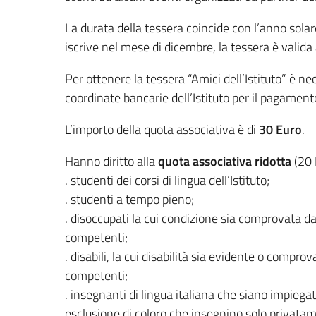
La durata della tessera coincide con l’anno sola
iscrive nel mese di dicembre, la tessera è valid
Per ottenere la tessera “Amici dell’Istituto” è ne
coordinate bancarie dell’Istituto per il pagament
L’importo della quota associativa è di
30 Euro
.
Hanno diritto alla
quota associativa ridotta
(20 
. studenti dei corsi di lingua dell’Istituto;
. studenti a tempo pieno;
. disoccupati la cui condizione sia comprovata da
competenti;
. disabili, la cui disabilità sia evidente o compro
competenti;
. insegnanti di lingua italiana che siano impiega
esclusione di coloro che insegnino solo privatam