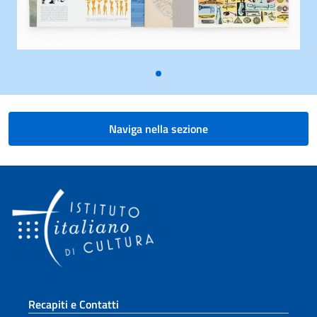
Naviga nella sezione
Sezione footer
Recapiti e Contatti