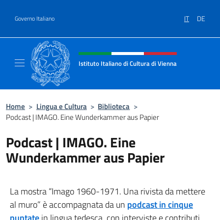
Salta al contenuto
IT
DE
Governo Italiano
Intestazione sito, social e menù
Istituto Italiano di Cultura di Vienna
Il sito ufficiale dell'Istituto Italiano di Cultu
Home
>
Lingua e Cultura
>
Biblioteca
>
Podcast | IMAGO. Eine Wunderkammer aus Papier
Podcast | IMAGO. Eine
Wunderkammer aus Papier
La mostra “Imago 1960-1971. Una rivista da mettere
al muro” è accompagnata da un
podcast in cinque
puntate
in lingua tedesca, con interviste e contributi